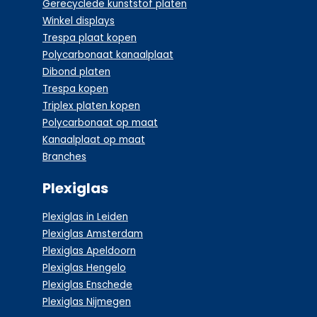
Gerecyclede kunststof platen
Winkel displays
Trespa plaat kopen
Polycarbonaat kanaalplaat
Dibond platen
Trespa kopen
Triplex platen kopen
Polycarbonaat op maat
Kanaalplaat op maat
Branches
Plexiglas
Plexiglas in Leiden
Plexiglas Amsterdam
Plexiglas Apeldoorn
Plexiglas Hengelo
Plexiglas Enschede
Plexiglas Nijmegen